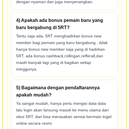
dengan nyaman dan juga menyenangkan.
4) Apakah ada bonus pemain baru yang
baru bergabung di 5RT?
Tentu saja ada, 5RT menghadirkan bonus new
member bagi pemain yang baru bergabung , tidak
hanya bonus new member saja yang di hadirkan
5RT, ada bonus cashback,rollingan,refferall,dan
masih banyak lagi yang di bagikan setiap
minggunya.
5) Bagaimana dengan pendaftarannya
apakah mudah?
Ya sangat mudah, hanya perlu mengisi data-data
lalu login akan lansung masuk ke menu utama dari
situs 5RT, dan bisa merasakan sensai bermain togel
online secara resmi.