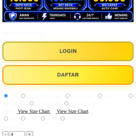
BY:
SEO LANCIAU
LOGIN
DAFTAR
Style
5RT
PLATFORM 5RT
SITUS 5RT
SLOT 5RT
5RT RESMI
5RT TOGEL
DAFTAR 5RT
Size
View Size Chart
View Size Chart
X50
X100
X500
X1000
Quantity
-
+