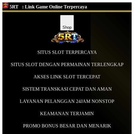
5RT
: Link Game Online Terpercaya
Shop
SITUS SLOT TERPERCAYA
SITUS SLOT DENGAN PERMAINAN TERLENGKAP
AKSES LINK SLOT TERCEPAT
SISTEM TRANSKASI CEPAT DAN AMAN
LAYANAN PELANGGAN 24JAM NONSTOP
KEAMANAN TERJAMIN
PROMO BONUS BESAR DAN MENARIK