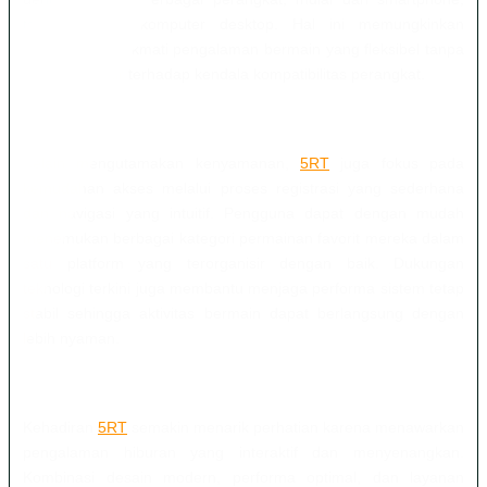
tablet, hingga komputer desktop. Hal ini memungkinkan
pengguna menikmati pengalaman bermain yang fleksibel tanpa
harus khawatir terhadap kendala kompatibilitas perangkat.
Selain mengutamakan kenyamanan,
5RT
juga fokus pada
kemudahan akses melalui proses registrasi yang sederhana
dan navigasi yang intuitif. Pengguna dapat dengan mudah
menemukan berbagai kategori permainan favorit mereka dalam
satu platform yang terorganisir dengan baik. Dukungan
teknologi terkini juga membantu menjaga performa sistem tetap
stabil sehingga aktivitas bermain dapat berlangsung dengan
lebih nyaman.
Kehadiran
5RT
semakin menarik perhatian karena menawarkan
pengalaman hiburan yang interaktif dan menyenangkan.
Kombinasi desain modern, performa optimal, dan layanan